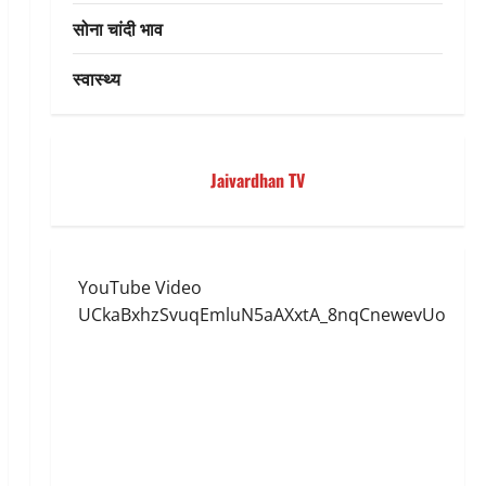
सोना चांदी भाव
स्वास्थ्य
Jaivardhan TV
YouTube Video
UCkaBxhzSvuqEmluN5aAXxtA_8nqCnewevUo