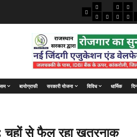
तकनीकी
क्राइम/हाद
फाइने
Home
ऑटो
मोबाइल
अजब गज
बैंक
ौसम
बायोग्राफी
सरकारी योजना
विविध
धार्मिक
दिन
चूहों से फैल रहा खतरनाक