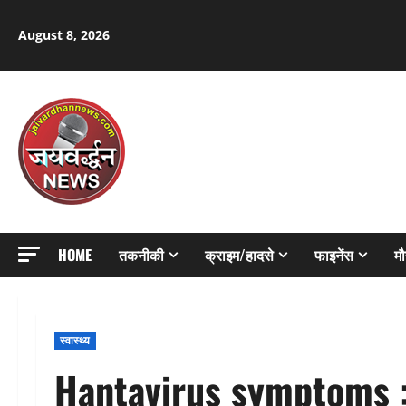
Skip
to
August 8, 2026
content
HOME
तकनीकी
क्राइम/हादसे
फाइनेंस
म
स्वास्थ्य
Hantavirus symptoms : 