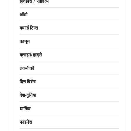
इतिहास / साहित्य
ऑटो
कमाई टिप्स
कानून
क्राइम/हादसे
तकनीकी
दिन विशेष
देश-दुनिया
धार्मिक
फाइनेंस