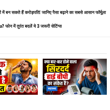
ें बन सकते हैं करोड़पति! जानिए पैसा बढ़ाने का सबसे आसान फॉर्मूला
फोन में तुरंत बदलें ये 3 जरूरी सेटिंग्स
स्वास्थ्य
mptoms : हीट स्ट्रोक
High Blood Pressure Symptoms :
ा है ये 5 बड़े संकेत, समय
बार-बार सिरदर्द को न करें नजरअंदाज! हो