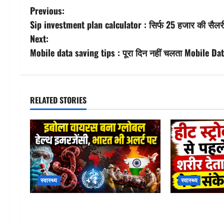
P
Previous:
Sip investment plan calculator : सिर्फ 25 हजार की सैलरी म
o
Next:
s
Mobile data saving tips : पूरा दिन नहीं चलता Mobile Data? 
t
n
RELATED STORIES
a
v
i
g
स्वास्थ्य
स्वास्थ्य
a
WHO Ebola Emergency Alert : WHO
Heat Stroke Sy
t
ने बजाई खतरे की घंटी! इबोला को घोषित
से पहले शरीर देत