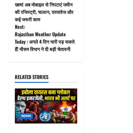
खत्म! अब मोबाइल से निपटाएं जमीन
s
की रजिस्ट्री, चालान, दस्तावेज और
t
कई जरूरी काम
Next:
n
Rajasthan Weather Update
Today : अगले 4 दिन भारी पड़ सकते
a
हैं! मौसम विभाग ने दी बड़ी चेतावनी
v
i
RELATED STORIES
g
a
t
स्वास्थ्य
i
WHO Ebola Emergency Alert