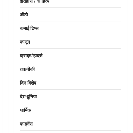
इतिहास / साहित्य
ऑटो
कमाई टिप्स
कानून
क्राइम/हादसे
तकनीकी
दिन विशेष
देश-दुनिया
धार्मिक
फाइनेंस