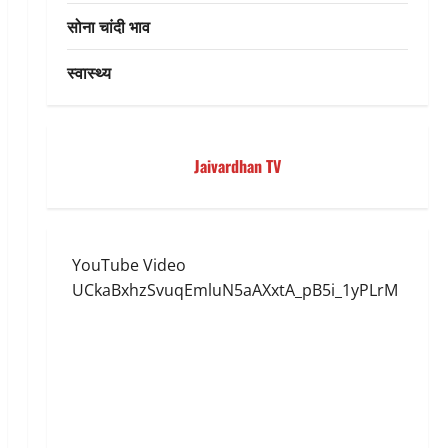
सोना चांदी भाव
स्वास्थ्य
Jaivardhan TV
YouTube Video
UCkaBxhzSvuqEmluN5aAXxtA_pB5i_1yPLrM