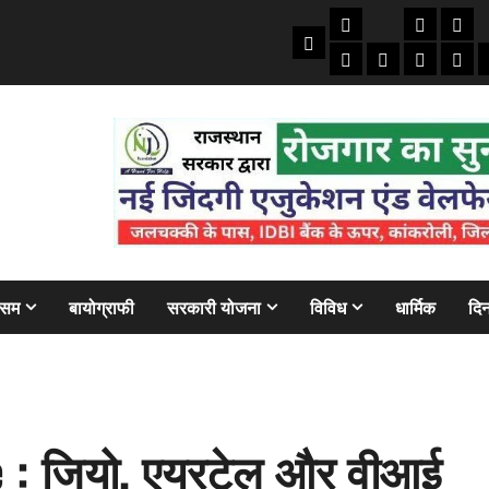
तकनीकी
क्राइम/हाद
फाइने
Home
ऑटो
मोबाइल
अजब गज
बैंक
ौसम
बायोग्राफी
सरकारी योजना
विविध
धार्मिक
दिन
e : जियो, एयरटेल और वीआई