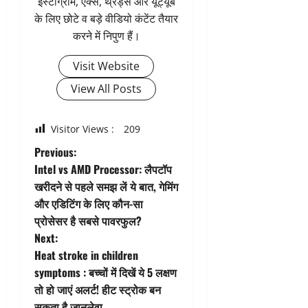
इंस्टाग्राम, एक्स, थ्रेड्स और यूट्यूब
के लिए छोटे व बड़े वीडियो कंटेंट तैयार
करने में निपुण हैं।
Visit Website
View All Posts
Visitor Views :
209
P
Previous:
Intel vs AMD Processor: लैपटॉप
o
खरीदने से पहले समझ लें ये बात, गेमिंग
और एडिटिंग के लिए कौन-सा
s
प्रोसेसर है सबसे पावरफुल?
t
Next:
Heat stroke in children
n
symptoms : बच्चों में दिखें ये 5 लक्षण
तो हो जाएं अलर्ट! हीट स्ट्रोक बन
a
सकता है जानलेवा