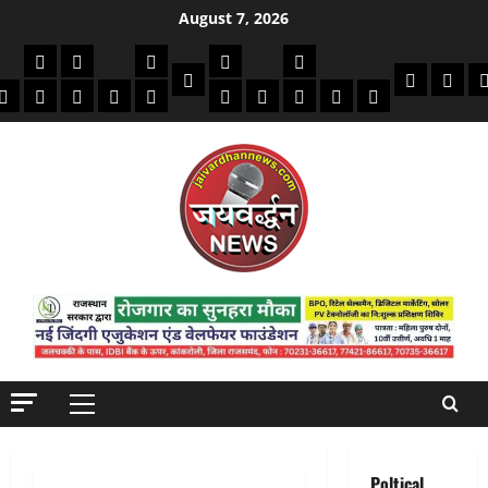
Skip
August 7, 2026
to
की
क्राइम/हादसे
फाइनेंस
मौसम
सरकारी योजना
विविध
content
बायोग्राफी
धार्मिक
दिन व
क
मोबाइल
अजब गजब
बैंक
कमाई टिप्स
स्वास्थ्य
शिक्षा
भर्ती
देश-दुनिया
इतिहास / साहित्य
Jaivardhan TV
Primary
Menu
Poltical