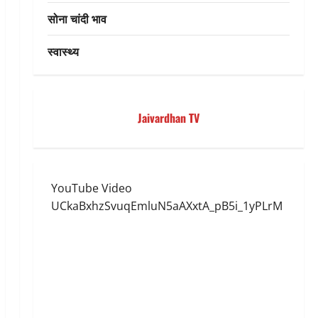
सोना चांदी भाव
स्वास्थ्य
Jaivardhan TV
YouTube Video
UCkaBxhzSvuqEmluN5aAXxtA_pB5i_1yPLrM