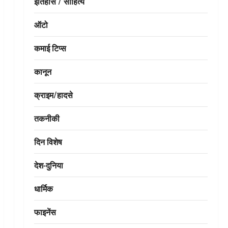
इतिहास / साहित्य
ऑटो
कमाई टिप्स
कानून
क्राइम/हादसे
तकनीकी
दिन विशेष
देश-दुनिया
धार्मिक
फाइनेंस