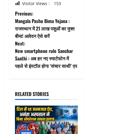
Visitor Views :
153
P
Previous:
Mangala Pashu Bima Yojana :
o
राजस्थान में 21 लाख पशुओं का मुफ्त
बीमा! आवेदन ऐसे करें
s
Next:
t
New smartphone rule Sanchar
Saathi : अब हर नए स्मार्टफोन में
n
पहले से इंस्टॉल होगा ‘संचार साथी’ एप
a
v
RELATED STORIES
i
g
a
समाचार