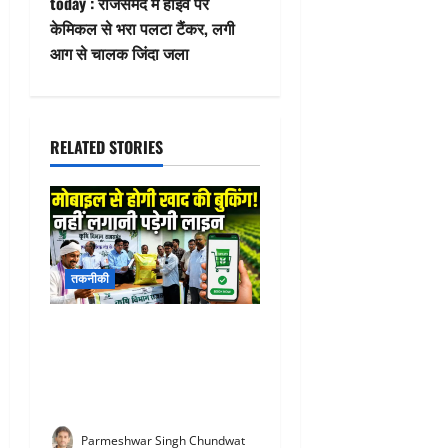
n
today : राजसमंद में हाइवे पर
केमिकल से भरा पलटा टैंकर, लगी
a
आग से चालक जिंदा जला
v
i
RELATED STORIES
g
a
t
तकनीकी
i
o
Fertilizer Sales Application
System : राजसमंद से हुई नई
n
शुरुआत! अब किसानों को खाद के
लिए नहीं लगानी पड़ेगी लाइन
Parmeshwar Singh Chundwat