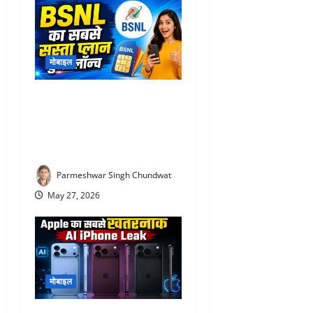
मोबाइल
BSNL 51 Rupees Plan : Jio-
Airtel को टक्कर! BSNL का
सबसे सस्ता प्लान हुआ लॉन्च,
देखिए
Parmeshwar Singh Chundwat
May 27, 2026
मोबाइल