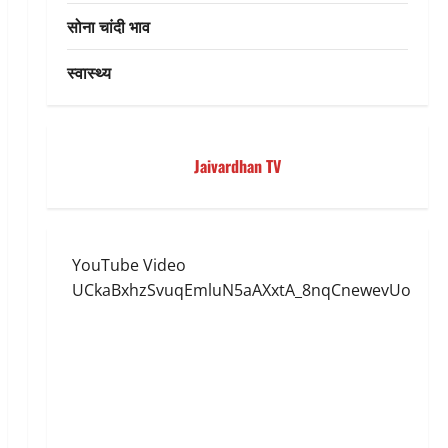
सोना चांदी भाव
स्वास्थ्य
Jaivardhan TV
YouTube Video
UCkaBxhzSvuqEmluN5aAXxtA_8nqCnewevUo