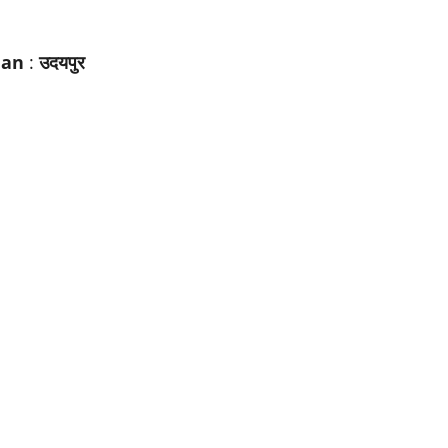
han
:
उदयपुर