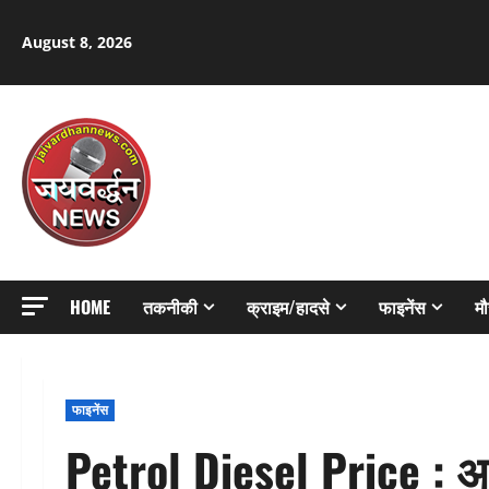
Skip
to
August 8, 2026
content
HOME
तकनीकी
क्राइम/हादसे
फाइनेंस
म
फाइनेंस
Petrol Diesel Price : आ