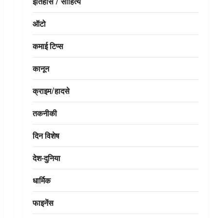
इतिहास / साहित्य
ऑटो
कमाई टिप्स
कानून
क्राइम/हादसे
तकनीकी
दिन विशेष
देश-दुनिया
धार्मिक
फाइनेंस