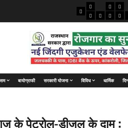
तकनीकी
क्राइम/हाद
फाइने
Home
ऑटो
मोबाइल
अजब गज
बैंक
ौसम
बायोग्राफी
सरकारी योजना
विविध
धार्मिक
दिन
ज के पेट्रोल-डीजल के दाम :