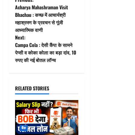
P
Acharya Mahashraman Visit
o
Bhachau : कच्छ में आचार्यश्री
महाश्रमण के प्रवचन से गूंजी
s
आध्यात्मिक वाणी
t
Next:
Campa Cola : देसी कैंपा के सामने
n
पेप्सी व कोका कोला का बड़ा दांव, 10
रुपए की नई बोतल लॉन्च
a
v
i
RELATED STORIES
g
a
t
बैंक