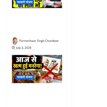
सरकारी योजना
PM Vishwakarma Yojana :
रोज ₹500 दे रही सरकार! जानिए
किसे और कितने दिनों तक मिलेगा
स्टाइपेंड
Parmeshwar Singh Chundwat
July 3, 2026
सरकारी योजना
VBG Ramji Scheme 2026 :
आज से खत्म हुई मनरेगा! अब पूरे
देश में लागू होगी ‘वीबी-जी रामजी’