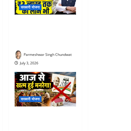
सरकारी योजना
PM Vishwakarma Yojana :
रोज ₹500 दे रही सरकार! जानिए
किसे और कितने दिनों तक मिलेगा
स्टाइपेंड
Parmeshwar Singh Chundwat
July 3, 2026
सरकारी योजना
VBG Ramji Scheme 2026 :
आज से खत्म हुई मनरेगा! अब पूरे
देश में लागू होगी ‘वीबी-जी रामजी’