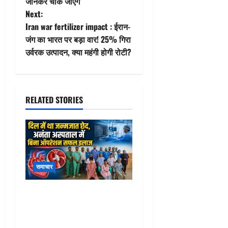
जानकर चौंक जाएंगे
t
Next:
Iran war fertilizer impact : ईरान-
n
जंग का भारत पर बड़ा वार! 25% गिरा
उर्वरक उत्पादन, क्या महंगी होगी रोटी?
a
v
i
RELATED STORIES
g
a
t
समाचार
i
Ananta Hospital Rajsamand
o
: अनंता हॉस्पिटल में जन्मजात
दिल के छेद वाले 6 मरीजों का