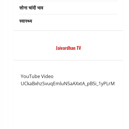
सोना चांदी भाव
स्वास्थ्य
Jaivardhan TV
YouTube Video
UCkaBxhzSvuqEmluN5aAXxtA_pB5i_1yPLrM