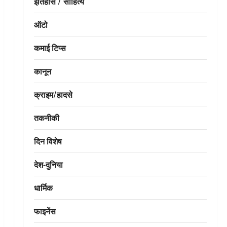
इतिहास / साहित्य
ऑटो
कमाई टिप्स
कानून
क्राइम/हादसे
तकनीकी
दिन विशेष
देश-दुनिया
धार्मिक
फाइनेंस