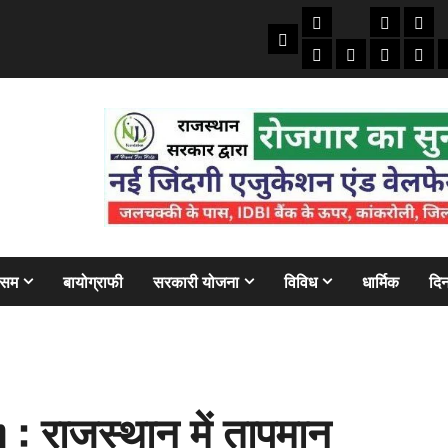
तकनीकी
क्राइम/हाद
फाइने
Home
ऑटो
मोबाइल
अजब गज
बैंक
ौसम
बायोग्राफी
सरकारी योजना
विविध
धार्मिक
दिन
: राजस्थान में तापमान