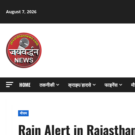
Skip
to
August 7, 2026
content
HOME
तकनीकी
क्राइम/हादसे
फाइनेंस
म
मौसम
Rain Alert in Rajasthan 