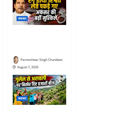
समाचार
Rajiv Garg Bribery Case : 3
लाख की रिश्वत लेते पकड़ा गया
अफसर, अब एसीबी ने कोर्ट में पेश
की चार्जशीट
Parmeshwar Singh Chundwat
August 7, 2026
समाचार
Aravalli Seed Ball Campaign