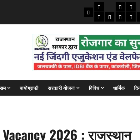
तकनीकी
क्राइम/हाद
फाइने
Home
ऑटो
मोबाइल
अजब गज
बैंक
ौसम
बायोग्राफी
सरकारी योजना
विविध
धार्मिक
दिन
 Vacancy 2026 : राजस्थान