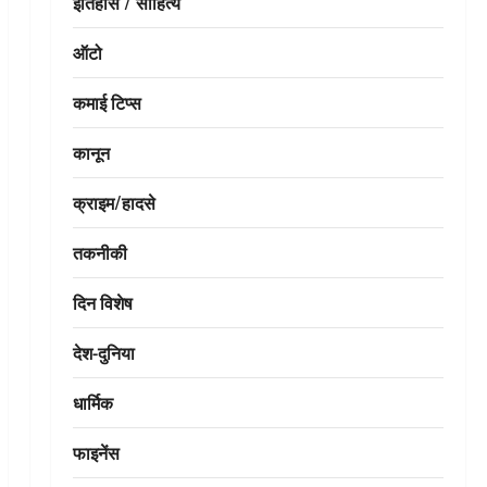
इतिहास / साहित्य
ऑटो
कमाई टिप्स
कानून
क्राइम/हादसे
तकनीकी
दिन विशेष
देश-दुनिया
धार्मिक
फाइनेंस