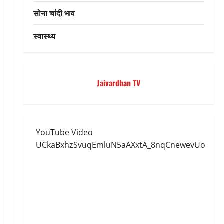
सोना चांदी भाव
स्वास्थ्य
Jaivardhan TV
YouTube Video
UCkaBxhzSvuqEmluN5aAXxtA_8nqCnewevUo