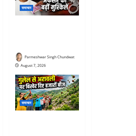
समाचार
Rajiv Garg Bribery Case : 3
लाख की रिश्वत लेते पकड़ा गया
अफसर, अब एसीबी ने कोर्ट में पेश
की चार्जशीट
Parmeshwar Singh Chundwat
August 7, 2026
समाचार
Aravalli Seed Ball Campaign
: राजसमंद की महिलाओं ने कर
दिखाया कमाल, गुलेल से दुर्गम