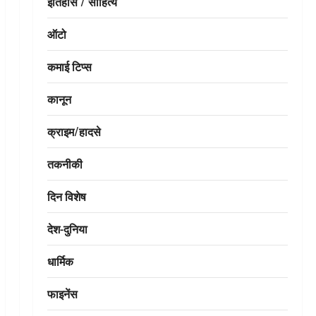
इतिहास / साहित्य
ऑटो
कमाई टिप्स
कानून
क्राइम/हादसे
तकनीकी
दिन विशेष
देश-दुनिया
धार्मिक
फाइनेंस