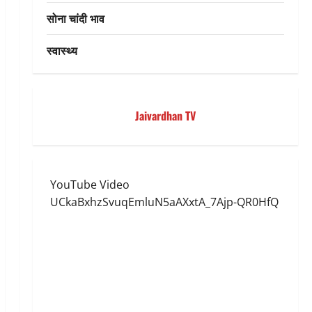
सोना चांदी भाव
स्वास्थ्य
Jaivardhan TV
YouTube Video
UCkaBxhzSvuqEmluN5aAXxtA_7Ajp-QR0HfQ