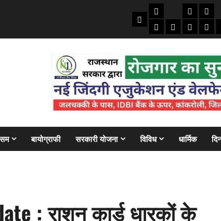
तकनीकी
क्राइम/हाद
फाइने
Home
ऑटो
मोबाइल
अजब गज
बैंक
ौसम
बायोग्राफी
सरकारी योजना
विविध
धार्मिक
दिन
te : राशन कार्ड धारकों के