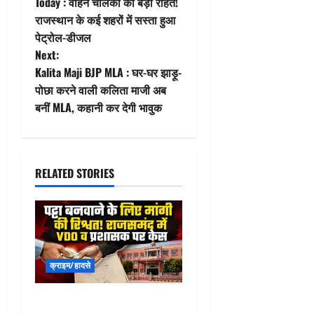
o
Today : वाहन चालकों को बड़ी राहत!
राजस्थान के कई शहरों में सस्ता हुआ
s
पेट्रोल-डीजल
t
Next:
Kalita Maji BJP MLA : घर-घर झाड़ू-
n
पोछा करने वाली कलिता माजी अब
बनीं MLA, कहानी कर देगी भावुक
a
v
i
RELATED STORIES
g
a
t
क्राइम/हादसे
i
Rajsamand ACB News : पट्टा