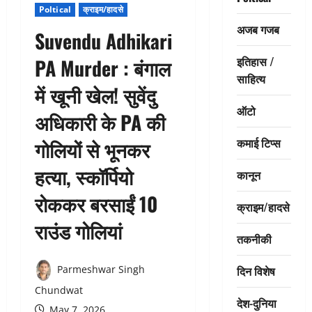
Poltical
क्राइम/हादसे
अजब गजब
Suvendu Adhikari
इतिहास /
PA Murder : बंगाल
साहित्य
में खूनी खेल! सुवेंदु
ऑटो
अधिकारी के PA की
कमाई टिप्स
गोलियों से भूनकर
हत्या, स्कॉर्पियो
कानून
रोककर बरसाईं 10
क्राइम/हादसे
राउंड गोलियां
तकनीकी
दिन विशेष
Parmeshwar Singh
Chundwat
देश-दुनिया
May 7, 2026