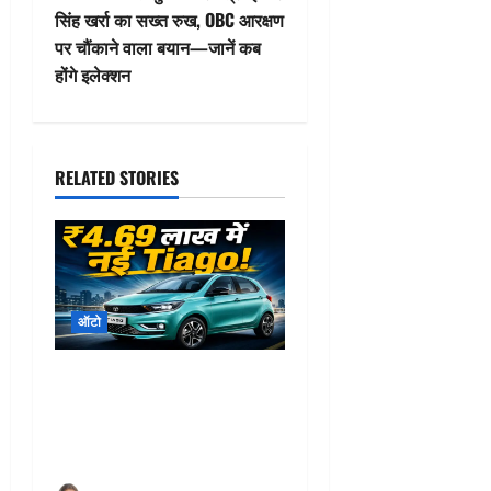
n
सिंह खर्रा का सख्त रुख, OBC आरक्षण
पर चौंकाने वाला बयान—जानें कब
a
होंगे इलेक्शन
v
i
RELATED STORIES
g
a
t
ऑटो
i
o
Tata tiago facelift 2026 :
₹4.69 लाख में लॉन्च हुई नई Tata
n
Tiago! फीचर्स देखकर रह जाएंगे
हैरान