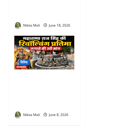
Camp : प्रभारी सचिव आरती
डोगरा ने ग्रामीण-शहरी सेवा
शिविरों का किया मैराथन निरीक्षण
Nikita Mali
June 18, 2026
विविध
Maharana Raj Singh
Revolving Statue Rajsamand
: जल चक्की चौराहे पर महाराणा
राज सिंह की रिवॉल्विंग प्रतिमा
लगाने की उठी मांग
Nikita Mali
June 8, 2026