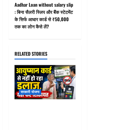
t
Aadhar Loan without salary slip
: बिना सैलरी स्लिप और बैंक स्टेटमेंट
n
के सिर्फ आधार कार्ड से ₹50,000
तक का लोन कैसे लें?
a
v
i
RELATED STORIES
g
a
t
सरकारी योजना
i
Ayushman Card hospital
o
complaint : आयुष्मान कार्ड पर
अस्पताल ने इलाज से किया
n
इनकार? तुरंत इस नंबर पर करें