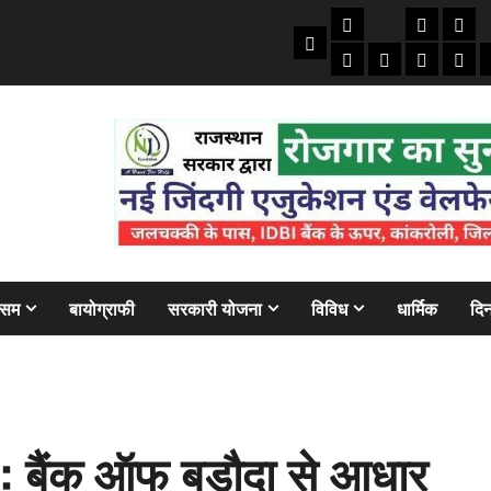
तकनीकी
क्राइम/हाद
फाइने
Home
ऑटो
मोबाइल
अजब गज
बैंक
ौसम
बायोग्राफी
सरकारी योजना
विविध
धार्मिक
दिन
 बैंक ऑफ बड़ौदा से आधार