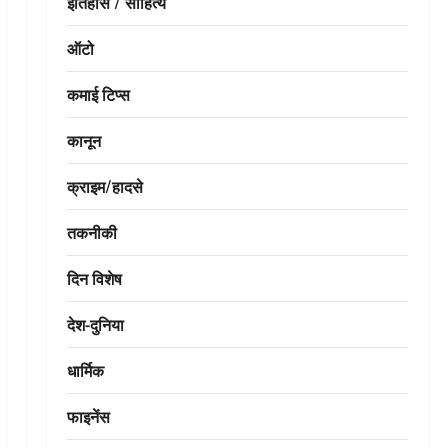
इतिहास / साहित्य
ऑटो
कमाई टिप्स
कानून
क्राइम/हादसे
तकनीकी
दिन विशेष
देश-दुनिया
धार्मिक
फाइनेंस