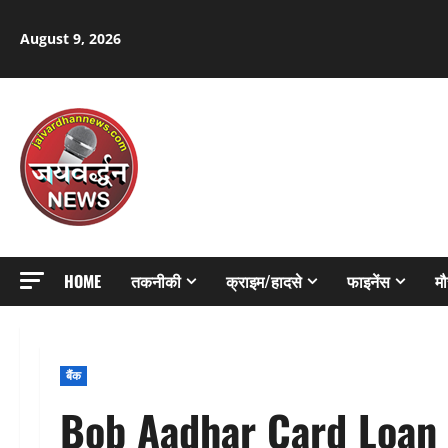
Skip
to
August 9, 2026
content
HOME
तकनीकी
क्राइम/हादसे
फाइनेंस
म
बैंक
Bob Aadhar Card Loan :