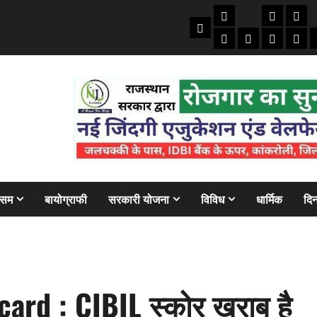
तकनीकी
क्राइम/हाद
फाइने
Home
ऑटो
मोबाइल
अजब गज
बैंक
ौसम
बायोग्राफी
सरकारी योजना
विविध
धार्मिक
दिन
card : CIBIL स्कोर खराब है