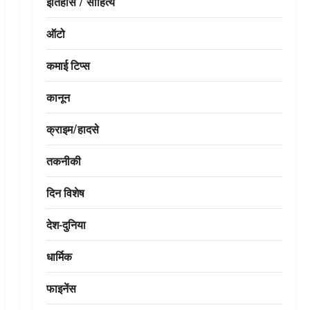
इतिहास / साहित्य
ऑटो
कमाई टिप्स
कानून
क्राइम/हादसे
तकनीकी
दिन विशेष
देश-दुनिया
धार्मिक
फाइनेंस