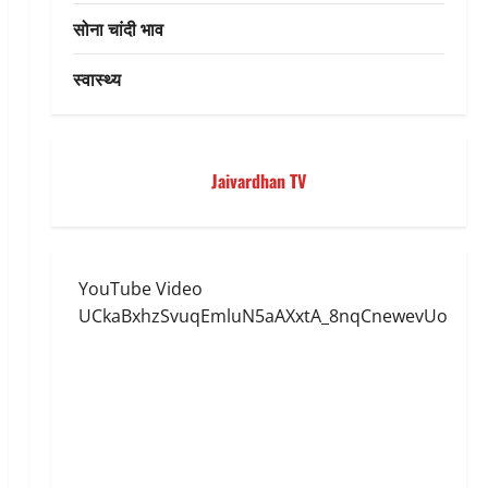
सोना चांदी भाव
स्वास्थ्य
Jaivardhan TV
YouTube Video
UCkaBxhzSvuqEmluN5aAXxtA_8nqCnewevUo