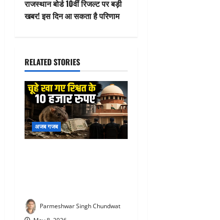
राजस्थान बोर्ड 10वीं रिजल्ट पर बड़ी
n
खबर! इस दिन आ सकता है परिणाम
a
v
RELATED STORIES
i
g
a
अजब गजब
t
Bihar Bribery Case : “चूहों ने
i
खा लिए रिश्वत के नोट!” बिहार
o
पुलिस की कहानी सुन सुप्रीम
कोर्ट भी रह गया हैरान
n
Parmeshwar Singh Chundwat