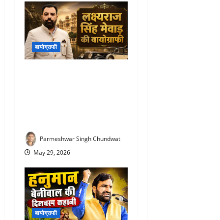
बायोग्राफी
Lakshyaraj Singh Mewar
Biography : राजघराने में जन्म,
लेकिन किया आम लोगों जैसा
संघर्ष! जानिए लक्ष्यराज सिंह मेवाड़
की कहानी
Parmeshwar Singh Chundwat
May 29, 2026
बायोग्राफी