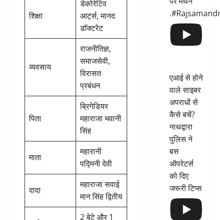
पर मंथन
डेकोरेटिव
.#Rajsamand
शिक्षा
आर्ट्स, मानद
डॉक्टरेट
राजनीतिज्ञ,
समाजसेवी,
व्यवसाय
विरासत
एआई से होने
प्रबंधन
वाले साइबर
अपराधों से
ब्रिगेडियर
कैसे बचें?
पिता
महाराजा भवानी
नाथद्वारा
सिंह
पुलिस ने
बस
महारानी
माता
ऑपरेटर्स
पद्मिनी देवी
को दिए
महाराजा सवाई
जरूरी टिप्स
दादा
मान सिंह द्वितीय
2 बेटे और 1