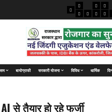
तकनीकी
क्राइम/हाद
फाइने
Home
ऑटो
मोबाइल
अजब गज
बैंक
ौसम
बायोग्राफी
सरकारी योजना
विविध
धार्मिक
दिन
 से तैयार हो रहे फर्जी