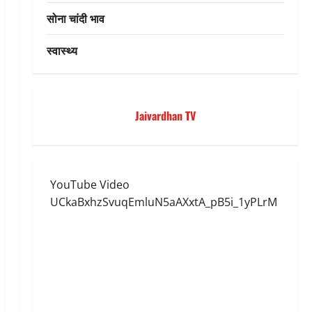
सोना चांदी भाव
स्वास्थ्य
Jaivardhan TV
YouTube Video
UCkaBxhzSvuqEmluN5aAXxtA_pB5i_1yPLrM