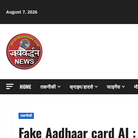
Skip
to
August 7, 2026
content
HOME
तकनीकी
क्राइम/हादसे
फाइनेंस
म
तकनीकी
Fake Aadhaar card AI : AI