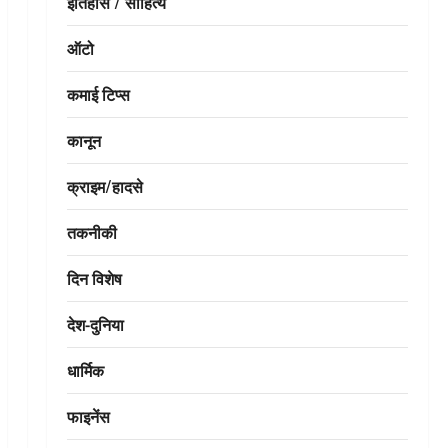
इतिहास / साहित्य
ऑटो
कमाई टिप्स
कानून
क्राइम/हादसे
तकनीकी
दिन विशेष
देश-दुनिया
धार्मिक
फाइनेंस