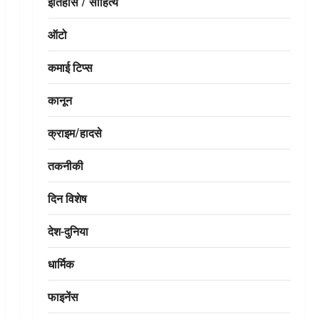
इतिहास / साहित्य
ऑटो
कमाई टिप्स
कानून
क्राइम/हादसे
तकनीकी
दिन विशेष
देश-दुनिया
धार्मिक
फाइनेंस