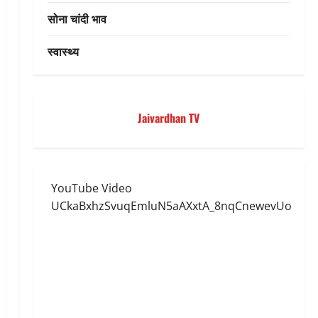
सोना चांदी भाव
स्वास्थ्य
Jaivardhan TV
YouTube Video
UCkaBxhzSvuqEmluN5aAXxtA_8nqCnewevUo