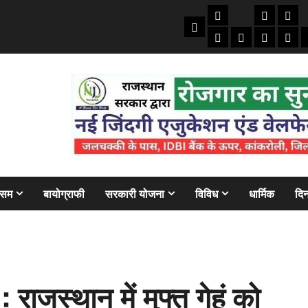
तकनीकी
क्राइम/हाद
फाइने
Home
ऑटो
मोबाइल
अजब गज
बैंक
ौसम
बायोग्राफी
सरकारी योजना
विविध
धार्मिक
दिन
जस्थान में मुफ्त गेहूं को