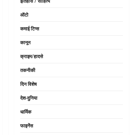
इतिहास / साहित्य
ऑटो
कमाई टिप्स
कानून
क्राइम/हादसे
तकनीकी
दिन विशेष
देश-दुनिया
धार्मिक
फाइनेंस