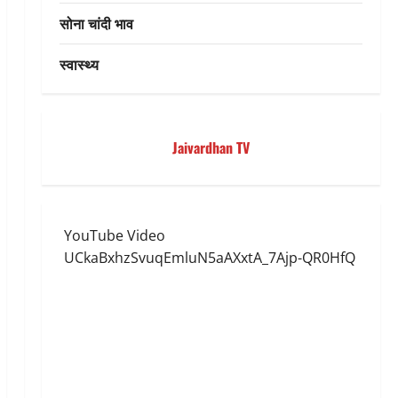
सोना चांदी भाव
स्वास्थ्य
Jaivardhan TV
YouTube Video
UCkaBxhzSvuqEmluN5aAXxtA_7Ajp-QR0HfQ