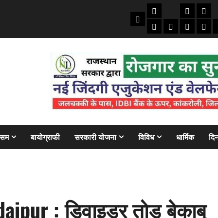
तकनीकी
क्राइम/हाद
फाइने
Home
ऑटो
मोबाइल
अजब गज
बैंक
ौसम
बायोग्राफी
सरकारी योजना
विविध
धार्मिक
दिन
ipur : डिवाइडर तोड़ बेकाबू