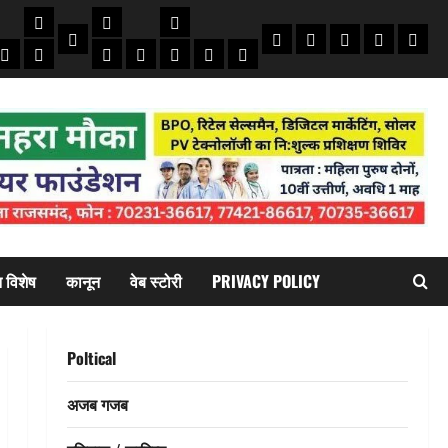
से
ंस
मौसम
सरकारी योजना
विविध
बायोग्राफी
धार्मिक
दिन विशेष
कानून
वेब स्टोरी
Priva
ब
कमाई टिप्स
स्वास्थ्य
शिक्षा
भर्ती
देश-दुनिया
इतिहास / साहित्य
Jaivardhan TV
 विशेष
कानून
वेब स्टोरी
PRIVACY POLICY
Poltical
अजब गजब