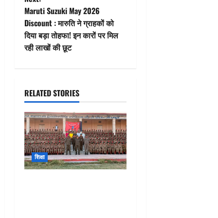
t
Maruti Suzuki May 2026
n
Discount : मारुति ने ग्राहकों को
दिया बड़ा तोहफा! इन कारों पर मिल
a
रही लाखों की छूट
v
i
RELATED STORIES
g
a
t
शिक्षा
i
o
Jodhpur NCC Camp :
विद्यावाड़ी की छात्राओं का
n
शानदार प्रदर्शन, NCC कैंप से