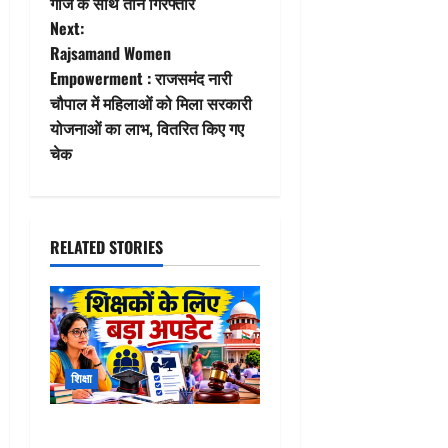
गांजे के साथ तीन गिरफ्तार
s
Next:
t
Rajsamand Women
Empowerment : राजसमंद नारी
n
चौपाल में महिलाओं को मिला सरकारी
योजनाओं का लाभ, वितरित किए गए
a
चेक
v
i
RELATED STORIES
g
a
t
शिक्षा
i
o
TET Update 2026 : 3 साल में