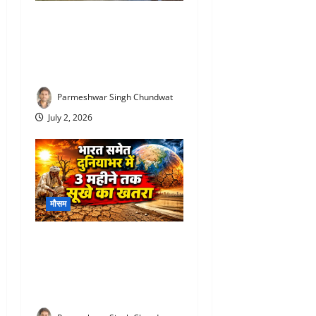
Rajasthan Monsoon Update :
राजस्थान में आखिरकार मानसून
की एंट्री! 12 जिलों में पहुंचा, यहां
होगी बारिश
Parmeshwar Singh Chundwat
July 2, 2026
मौसम
Monsoon 2026 prediction :
भारत पर मंडरा रहा बड़ा खतरा!
अगले 3 महीने सूखे की चेतावनी,
WMO ने जारी किया अलर्ट