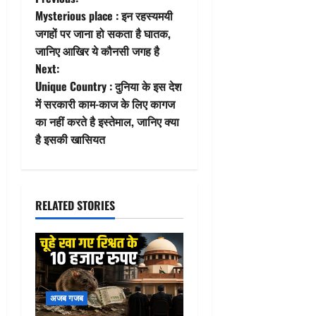
P
Mysterious place : इन रहस्यमयी
o
जगहों पर जाना हो सकता है घातक,
जानिए आखिर ये कौनसी जगह है
s
Next:
t
Unique Country : दुनिया के इस देश
में सरकारी काम-काज के लिए कागज
n
का नहीं करते है इस्तेमाल, जानिए क्या
है इसकी खासियत
a
v
i
RELATED STORIES
g
a
t
अजब गजब