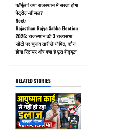
फॉर्मूला! क्या राजस्थान में सस्ता होगा
s
पेट्रोल-डीजल?
t
Next:
Rajasthan Rajya Sabha Election
n
2026: राजस्थान की 3 राज्यसभा
सीटों पर चुनाव तारीखें घोषित, कौन
a
होगा रिटायर और क्या है पूरा शेड्यूल
v
i
RELATED STORIES
g
a
t
सरकारी योजना
i
Ayushman Card hospital