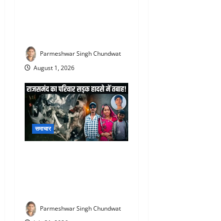
वाले पंचायती राज एवं नगर निकाय
चुनावों को लेकर कांग्रेस की
रणनीतिक बैठक संपन्न
Parmeshwar Singh Chundwat
August 1, 2026
समाचार
Udaipur Road Accident :
उदयपुर में दर्दनाक सड़क हादसा :
राजसमंद के एक परिवार की मौत,
1 गंभीर घायल
Parmeshwar Singh Chundwat