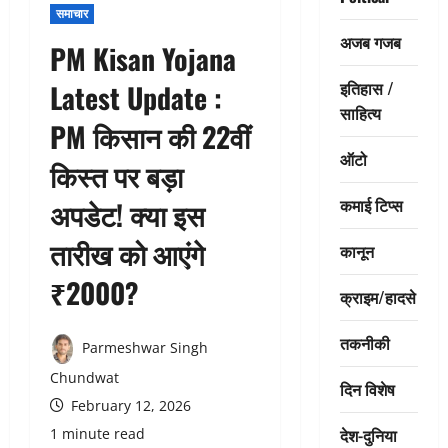
समाचार
अजब गजब
PM Kisan Yojana
इतिहास /
Latest Update :
साहित्य
PM किसान की 22वीं
ऑटो
किस्त पर बड़ा
कमाई टिप्स
अपडेट! क्या इस
तारीख को आएंगे
कानून
₹2000?
क्राइम/हादसे
तकनीकी
Parmeshwar Singh
Chundwat
दिन विशेष
February 12, 2026
देश-दुनिया
1 minute read