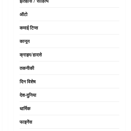
इतिहास / साहित्य
ऑटो
कमाई टिप्स
कानून
क्राइम/हादसे
तकनीकी
दिन विशेष
देश-दुनिया
धार्मिक
फाइनेंस