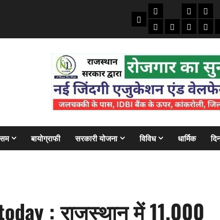
तकनीकी
क्राइम/हाद
फाइने
Home
ऑटो
मोबाइल
अजब गज
बैंक
ौसम
बायोग्राफी
सरकारी योजना
विविध
धार्मिक
दिन
oday : राजस्थान में 11,000