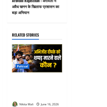
Aravalli Rajasthan : अरावली में
n
अवैध खनन के खिलाफ प्रशासन का
बड़ा अभियान
a
v
i
RELATED STORIES
g
a
t
Poltical
i
CJP Founder Abhijeet Dipke
o
: कॉकरोच जनता पार्टी के फाउंडर
को थप्पड़ मारने वाले 5 आरोपी
n
गिरफ्तार
Nikita Mali
June 16, 2026