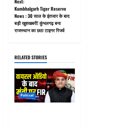
Next:
t
Kumbhalgarh Tiger Reserve
News : 30 साल के इंतजार के बाद
n
बड़ी खुशखबरी! कुंभलगढ़ बना
राजस्थान का छठा टाइगर रिजर्व
a
v
i
RELATED STORIES
g
a
t
Poltical
i
Gautam Dak Viral Audio :
o
सहकारिता मंत्री गौतम दक के
खिलाफ FIR दर्ज, जानिए पूरा