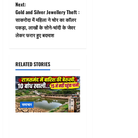
s
Next:
t
Gold and Silver Jewellery Theft :
साकरोदा में महिला ने चोर का कॉलर
n
पकड़ा, लाखों के सोने-चांदी के जेवर
लेकर फरार हुए बदमाश
a
v
i
RELATED STORIES
g
a
t
समाचार
i
Rajsamand Water Crisis :
o
राजसमंद में गहराया जल संकट!
25 में से 10 बांध खाली, 15 में अब