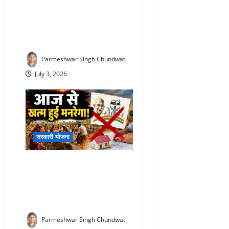
PM Vishwakarma Yojana :
रोज ₹500 दे रही सरकार! जानिए
किसे और कितने दिनों तक मिलेगा
स्टाइपेंड
Parmeshwar Singh Chundwat
July 3, 2026
सरकारी योजना
VBG Ramji Scheme 2026 :
आज से खत्म हुई मनरेगा! अब पूरे
देश में लागू होगी ‘वीबी-जी रामजी’
योजना, जानिए क्या-क्या बदला
Parmeshwar Singh Chundwat