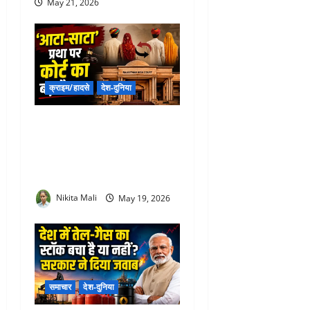
May 21, 2026
क्राइम/हादसे
देश-दुनिया
Aata-Sata Pratha Rajasthan
: क्यों चर्चा में है राजस्थान की
‘आटा-साटा’ प्रथा? हाईकोर्ट ने
दिया बड़ा फैसला
Nikita Mali
May 19, 2026
समाचार
देश-दुनिया