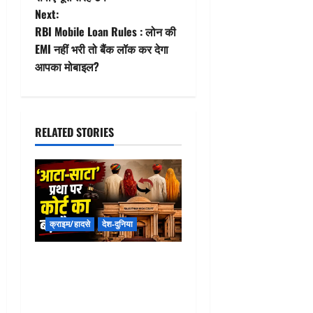
s
Next:
t
RBI Mobile Loan Rules : लोन की
EMI नहीं भरी तो बैंक लॉक कर देगा
n
आपका मोबाइल?
a
v
RELATED STORIES
i
g
a
क्राइम/हादसे
देश-दुनिया
t
Aata-Sata Pratha Rajasthan
i
: क्यों चर्चा में है राजस्थान की
o
‘आटा-साटा’ प्रथा? हाईकोर्ट ने
दिया बड़ा फैसला