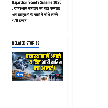
t
Rajasthan Scooty Scheme 2026
: राजस्थान सरकार का बड़ा फैसला!
n
अब छात्राओं के खाते में सीधे आएंगे
₹70 हजार
a
v
i
RELATED STORIES
g
a
t
मौसम
i
Heavy Rain in Rajasthan
o
today : राजसमंद समेत
राजस्थान में अगले 4 दिन भारी
n
बारिश का अलर्ट! जानिए