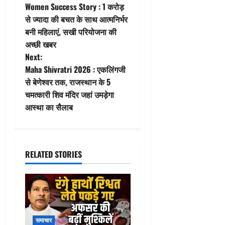
Women Success Story : 1 करोड़
o
से ज्यादा की बचत के साथ आत्मनिर्भर
बनी महिलाएं, सखी परियोजना की
s
अच्छी खबर
t
Next:
Maha Shivratri 2026 : एकलिंगजी
n
से बेणेश्वर तक, राजस्थान के 5
चमत्कारी शिव मंदिर जहां उमड़ेगा
a
आस्था का सैलाब
v
i
RELATED STORIES
g
a
t
समाचार