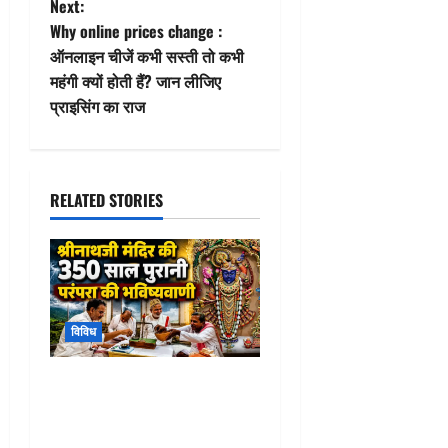
t
Next:
Why online prices change :
n
ऑनलाइन चीजें कभी सस्ती तो कभी
महंगी क्यों होती हैं? जान लीजिए
a
प्राइसिंग का राज
v
i
RELATED STORIES
g
a
t
विविध
i
o
Ashadhi Tol Tradition :
श्रीनाथजी मंदिर की 350 साल
n
पुरानी परंपरा ने किया बड़ा इशारा!