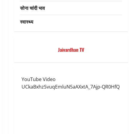
सोना चांदी भाव
स्वास्थ्य
Jaivardhan TV
YouTube Video
UCkaBxhzSvuqEmluN5aAXxtA_7Ajp-QR0HfQ