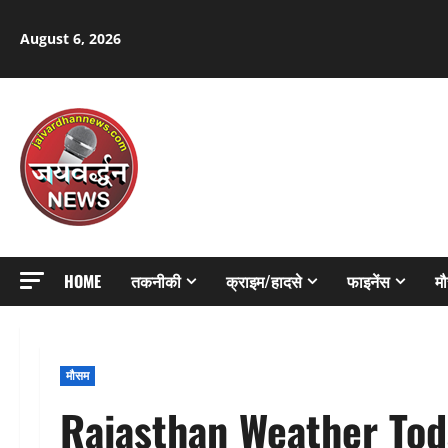
Skip
to
August 6, 2026
content
HOME
तकनीकी
क्राइम/हादसे
फाइनेंस
म
मौसम
Rajasthan Weather Today