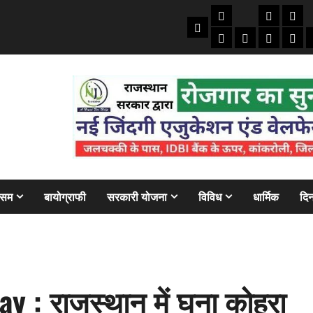
तकनीकी
क्राइम/हाद
फाइने
Home
ऑटो
मोबाइल
अजब गज
बैंक
ौसम
बायोग्राफी
सरकारी योजना
विविध
धार्मिक
दिन
 : राजस्थान में घना कोहरा