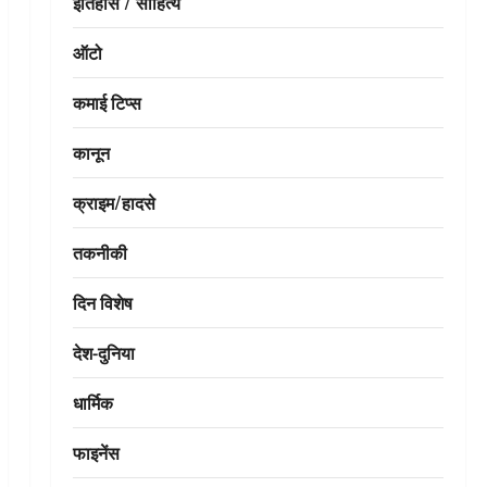
इतिहास / साहित्य
ऑटो
कमाई टिप्स
कानून
क्राइम/हादसे
तकनीकी
दिन विशेष
देश-दुनिया
धार्मिक
फाइनेंस