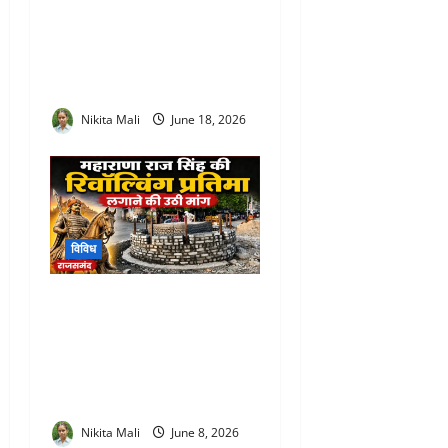
Rajsamand Urban Service
Camp : प्रभारी सचिव आरती
डोगरा ने ग्रामीण-शहरी सेवा
शिविरों का किया मैराथन निरीक्षण
Nikita Mali
June 18, 2026
विविध
Maharana Raj Singh
Revolving Statue Rajsamand
: जल चक्की चौराहे पर महाराणा
राज सिंह की रिवॉल्विंग प्रतिमा
लगाने की उठी मांग
Nikita Mali
June 8, 2026