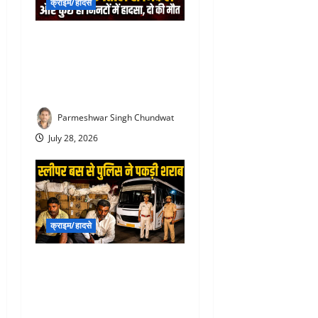
क्राइम/हादसे
Rajsamand Road Accident :
देवरानी को RK अस्पताल में भर्ती
कराकर लौट रही जेठानी और
आशा सहयोगिनी की दर्दनाक मौत
Parmeshwar Singh Chundwat
July 28, 2026
क्राइम/हादसे
Liquor Smuggling in
rajsamand : स्लीपर बस के
सीक्रेट बॉक्स में छिपा शराब
तस्करी, पुलिस ने पकड़ा जखीरा